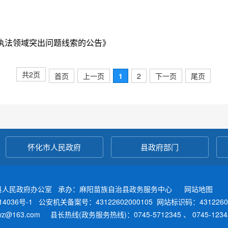
执法领域突出问题线索的公告》
共2页
首页
上一页
1
2
下一页
尾页
怀化市人民政府
县政府部门
县人民政府办公室 承办：麻阳苗族自治县政务服务中心
网站地图
4036号-1
公安机关备案号：43122602000105
网站标识码：4312260
fwz@163.com 县长热线(政务服务热线)：0745-5712345 、 0745-12345