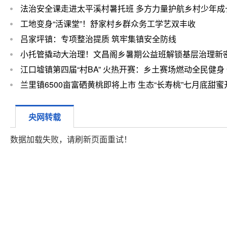
法治安全课走进太平溪村暑托班 多方力量护航乡村少年成
工地变身“活课堂”！舒家村乡群众务工学艺双丰收
吕家坪镇：专项整治提质 筑牢集镇安全防线
小托管撬动大治理！文昌阁乡暑期公益班解锁基层治理新
江口墟镇第四届“村BA” 火热开赛：乡土赛场燃动全民健身
赋…
兰里镇6500亩富硒黄桃即将上市 生态“长寿桃”七月底甜蜜
央网转载
数据加载失败，请刷新页面重试！