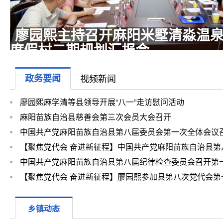
全县消防安全高风险隐患整治攻
行动推进会召开 廖园熙出席并讲
话…
政务要闻
视频新闻
廖园熙麻学清等县领导开展“八一”走访慰问活动
麻阳苗族自治县慈善会第三次会员大会召开
中国共产党麻阳苗族自治县第八届委员会第一次全体会议召
园熙…
【聚焦党代会 奋进新征程】中国共产党麻阳苗族自治县第
表大…
中国共产党麻阳苗族自治县第八届纪律检查委员会召开第
体会…
【聚焦党代会 奋进新征程】廖园熙参加县第八次党代会第
团分…
乡镇动态