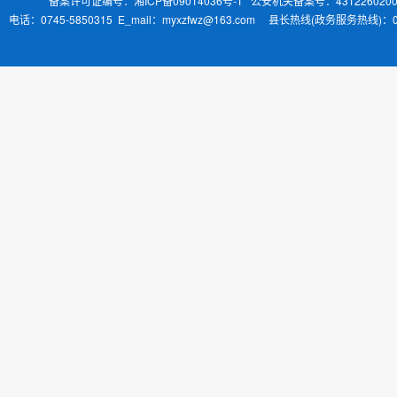
备案许可证编号：湘ICP备09014036号-1
公安机关备案号：4312260200
电话：0745-5850315 E_mail：myxzfwz@163.com 县长热线(政务服务热线)：0745-