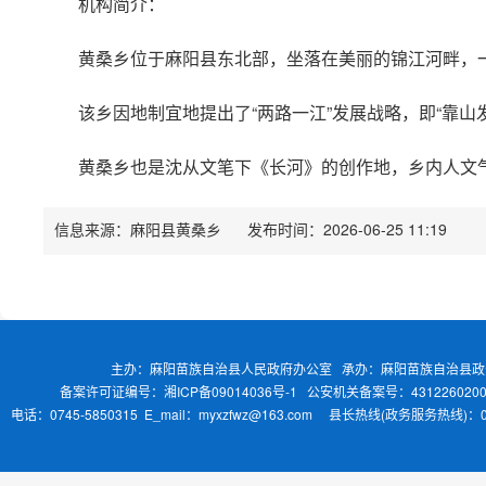
机构简介：
黄桑乡位于麻阳县东北部，坐落在美丽的锦江河畔，一直
该乡因地制宜地提出了“两路一江”发展战略，即“靠
黄桑乡也是沈从文笔下《长河》的创作地，乡内人文
信息来源：麻阳县黄桑乡
发布时间：2026-06-25 11:19
主办：麻阳苗族自治县人民政府办公室 承办：麻阳苗族自治县
备案许可证编号：湘ICP备09014036号-1
公安机关备案号：4312260200
电话：0745-5850315 E_mail：myxzfwz@163.com 县长热线(政务服务热线)：0745-