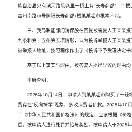
族自治县只有滨河路段尧里一桥上有“长寿商都”，二
富州南路xx号滕阳长寿商都x楼某某超市根本不对。
三、我局职能部门消保股在回复被答复人王某某投诉
九条和第十五条第五项情形，认为投诉举报人王某某投
被举报人地址，按照程序作出了《投诉不予受理决定书》
基于以上事实与理由，被答复人提出异议的理由均
本府查明：
2025年10月14日，申请人到某某超市购买了干辣椒0.09
费存在“反向抹零”现象，多收消费者价款。2025年10
了《中华人民共和国价格法》的规定，应该根据《价格
偿，被申请人进行处罚并给与奖励。被申请人于2025