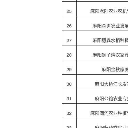
25
麻阳老陆农业农机
26
麻阳森勇农业发
27
麻阳穗鑫水稻种
28
麻阳狮子湾农家
29
麻阳金秋家
30
麻阳大桥江长发
31
麻阳公馆农业专
32
麻阳满河农业种植
33
麻阳归臻堂实业