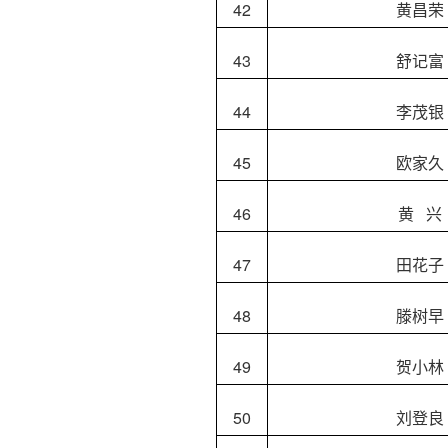
42
黄昌荣
43
舒记富
44
李茂银
45
欧家久
46
黄 兴
47
田花子
48
滕树早
49
贺小林
50
刘登良