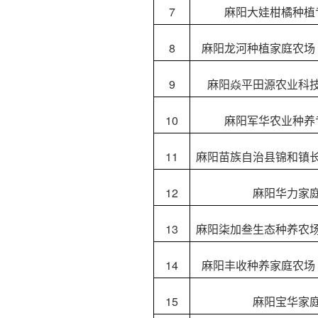
7
麻阳大娃柑橘种植
8
麻阳龙河种植家庭农场
9
麻阳焱平田源农业科
10
麻阳军华农业种养
11
麻阳苗族自治县锦和镇
12
麻阳华力家
13
麻阳柒加叁生态种养农
14
麻阳丰收种养家庭农场
15
麻阳宝华家