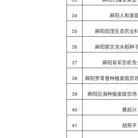
34
麻阳人和家
35
麻阳田茂生态农业
36
麻阳郭文尧水稻种
37
麻阳有军农机专
38
麻阳罗青香种植家庭农
39
麻阳应海种植家庭农场
40
黄前兴
41
胡燕平