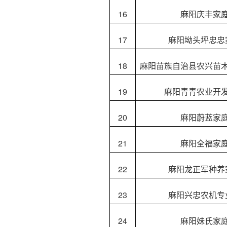
16
麻阳庆丰家
17
麻阳坳头坪忠忠
18
麻阳苗族自治县农兴苗
19
麻阳青青农业开
20
麻阳蔚蓝家
21
麻阳全福家
22
麻阳龙正军种养
23
麻阳兴忠农机专
24
麻阳妹氏家