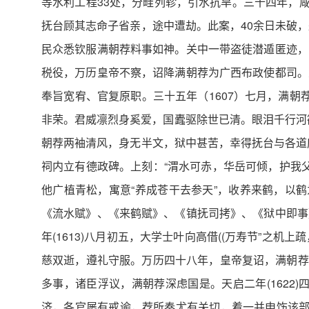
等水利工程33处，分畦列轸，引水抗旱。三十四年，咸
抚台顾其志命子省亲，途中遭劫。此案，40余日未破
民众悉钦服满朝荐料事如神。关中一带盗徒潜遁匿迹，
税役，万历皇帝不察，诏降满朝荐为广西布政使都司。
奉旨宽宥、官复原职。三十五年（1607）七月，满朝
非荣。君威凛烈身奚爱，国蠹驱除世已清。眼泪千行河
朝荐两袖清风，身无半文，狱中甚苦，幸得抚台与各道
祠内立有德政碑。上刻：“渭水可赤，华岳可倾，护我父
他广植青松，寓意“养成苍干去参天”，收养来鹤，以
《流水赋》、《来鹤赋》、《镇抚司拷》、《狱中即事
年(1613)
八月初五
，大学士叶向高借((万寿节”之机
慈双逝，遵礼守服。万历四十八年，皇帝复诏，满朝荐任
多事，诸臣浮议，满朝荐深虑国是。天启二年(1622
济，各官屡有戒谕，荐所奏尤有关切，着一并申饬该部