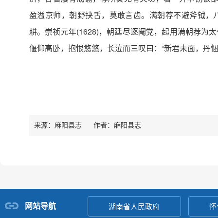
盈溢京师，朝野抉舌，莫敢言齿。满朝荐不避斧钺，八
耕。崇祯元年(1628)，朝廷尽逐阉党，起用满朝荐为
偃仰高卧，抱恨悠悠，长泣而三叹曰：“新君未面，丹悃
来源：麻阳县志
作者：
麻阳县志
网站导航
湖南省人民政府
怀