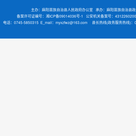
主办：麻阳苗族自治县人民政府办公室 承办：麻阳苗族自治县
备案许可证编号：湘ICP备09014036号-1
公安机关备案号：4312260200
电话：0745-5850315 E_mail：myxzfwz@163.com 县长热线(政务服务热线)：0745-