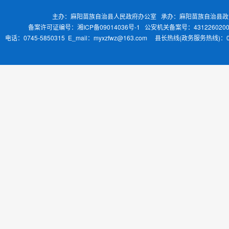
主办：麻阳苗族自治县人民政府办公室 承办：麻阳苗族自治县
备案许可证编号：湘ICP备09014036号-1
公安机关备案号：4312260200
电话：0745-5850315 E_mail：myxzfwz@163.com 县长热线(政务服务热线)：0745-