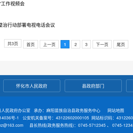
”工作视频会
整治行动部署电视电话会议
共3页
首页
上一页
1
2
3
下一页
尾页
怀化市人民政府
县政府部门
县人民政府办公室 承办：麻阳苗族自治县政务服务中心
网站地图
4036号-1
公安机关备案号：43122602000105
网站标识码：4312260
fwz@163.com 县长热线(政务服务热线)：0745-5712345 、 0745-12345