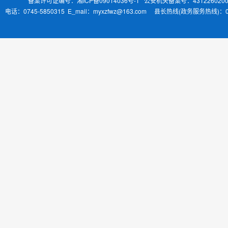
备案许可证编号：湘ICP备09014036号-1
公安机关备案号：4312260200
电话：0745-5850315 E_mail：myxzfwz@163.com 县长热线(政务服务热线)：0745-