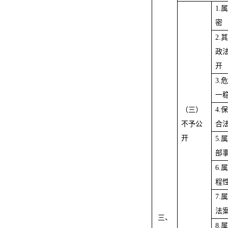
1.
密
2.
政
开
3.
一稳
（三）
4.
不予公
合
开
5.
部
6.
程
7.
法
三、
8.