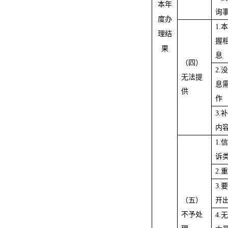
本年
询
度办
1.
理结
握
果
息
（四）
2.
无法提
息
供
作
3.
内
1.
诉
2.
3.
（五）
开
不予处
4.