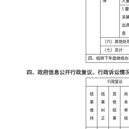
理
大
5.
关
出
息
（六）其他处
（七）总计
四、结转下年度继续办
四、政府信息公开行政复议、行政诉讼情
行政复议
结
结
其
尚
果
果
他
未
维
纠
结
审
持
正
果
结