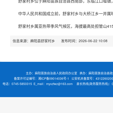
舒家村乡位于麻阳苗族自治县西南部，东临江口墟镇，
中华人民共和国成立前，舒家村乡与大桥江乡一并属晴云乡
舒家村乡属亚热带季风气候区，海拔最高处担管山41
信息来源：麻阳县舒家村乡
发布时间：2026-06-22 10:08
主办：麻阳苗族自治县人民政府办公室 承办：麻阳苗族自治县
备案许可证编号：湘ICP备09014036号-1
公安机关备案号：4312260200
电话：0745-5850315 E_mail：myxzfwz@163.com 县长热线(政务服务热线)：0745-