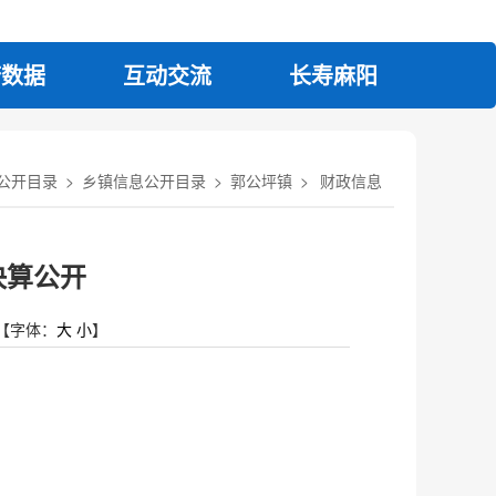
府数据
互动交流
长寿麻阳
公开目录
>
乡镇信息公开目录
>
郭公坪镇
>
财政信息
决算公开
【字体：
大
小
】