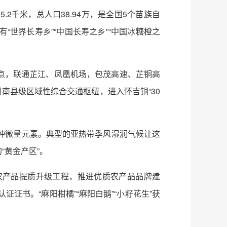
.2千米，总人口38.94万，是全国5个苗族自
世界长寿乡”“中国长寿之乡”“中国冰糖橙之
点，联通芷江、凤凰机场，包茂高速、芷铜高
湖南县级区域性综合交通枢纽，进入怀吉铜“30
种微量元素。典型的亚热带季风湿润气候让这
“黄金产区”。
施农产品提质升级工程，推进优质农产品品牌建
证书。“麻阳柑橘”“麻阳白鹅”“小籽花生”获