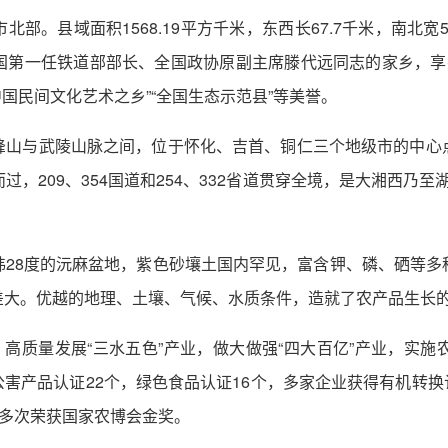
。县域面积1568.19平方千米，东西长67.7千米，南北宽55
第一任铁道部部长、全国政协原副主席滕代远同志的家乡，享有“
“中国民间文化艺术之乡”“全国生态示范县”等美誉。
峰山与武陵山脉之间，位于怀化、吉首、铜仁三个地级市的中心
，209、354国道和254、332省道贯穿全境，是大湘西乃至
纬28度的沅麻盆地，紫色砂壤土国内罕见，富含钾、磷、硒等多
大。优越的地理、土壤、气候、水质条件，造就了农产品生长的
，高质量发展“三水五色”产业，做大做强“四大百亿”产业，实
公害产品认证22个，绿色食品认证16个，多家企业获得有机转换认证
品多次荣获国家农博会金奖。