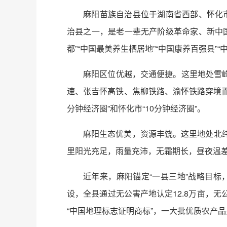
麻阳苗族自治县位于湖南省西部、怀化市北部
治县之一，是老一辈无产阶级革命家、新中国
都”“中国最美养生栖居地”“中国康养百强县”
麻阳区位优越，交通便捷。这里地处雪
速、张吉怀高铁、焦柳铁路、渝怀铁路穿境而过
分钟经济圈”和怀化市“10分钟经济圈”。
麻阳生态优美，资源丰饶。这里地处北
里阳光充足，雨量充沛，无霜期长，昼夜温差
近年来，麻阳锚定“一县三地”战略目标
设，全县通过无公害产地认定12.8万亩，无
“中国地理标志证明商标”，一大批优质农产