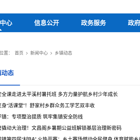
中心
信息公开
政务服务
政
位置：
首页
>
新闻中心
>
乡镇动态
镇动态
安全课走进太平溪村暑托班 多方力量护航乡村少年成长
变身“活课堂”！舒家村乡群众务工学艺双丰收
坪镇：专项整治提质 筑牢集镇安全防线
管撬动大治理！文昌阁乡暑期公益班解锁基层治理新密码
墟镇第四届“村BA” 火热开赛：乡土赛场燃动全民健身 体育赋能