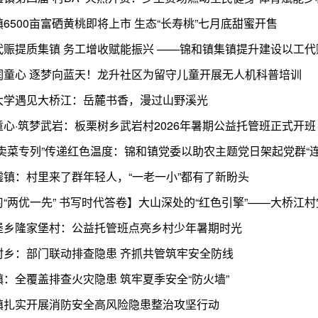
6500亩富硒黄桃即将上市 生态“长寿桃”七月底甜蜜开售
代赈提质集镇 务工增收赋能振兴 ——锦和镇集镇提升建设以工
润童心 逐梦向蓝天！龙升社区为留守儿童开展无人机科普培训
大学遇见大桥江：岳麓书香，漫过山野溪光
童心·筑梦武岩：板栗树乡武岩村2026年暑期公益托管班正式开班
“卖菜专列”传递红色温度：锦和镇党委以助农主题党日架起党群“连
墟镇：村里来了群年轻人，“一老一小”都有了新盼头
堡乡隆家堡村：公益托管班点亮乡村少年暑期时光
村乡：部门联动排查隐患 齐抓共管筑牢安全防线
镇：全覆盖排查火灾隐患 筑牢夏季安全“防火墙”
镇扎实开展消防安全高风险隐患整治攻坚行动