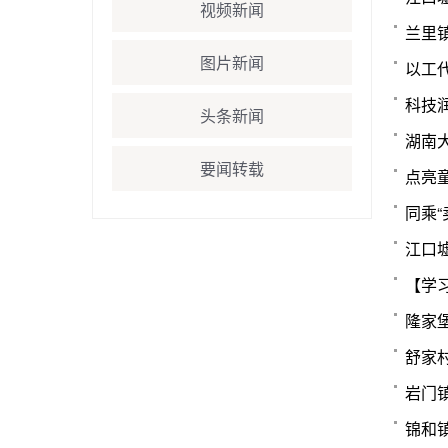
视频新闻
兰里镇
图片新闻
以工
科技
头条新闻
湖南
要闻转载
点亮
同乘
江口
隆家
舒家
岩门
锦和