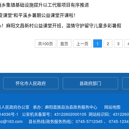
哨乡集镇基础设施提升以工代赈项目有序推进
部变课堂”和平溪乡暑期公益课堂开课啦！
心！麻阳文昌新村公益课堂开班，温情守护留守儿童多彩暑假
共100页
首页
上一页
1
2
3
怀化市人民政府
县政府部门
县人民政府办公室 承办：麻阳苗族自治县政务服务中心
网站地图
4036号-1
公安机关备案号：43122602000105
网站标识码：4312260
fwz@163.com 县长热线(政务服务热线)：0745-5712345 、 0745-12345