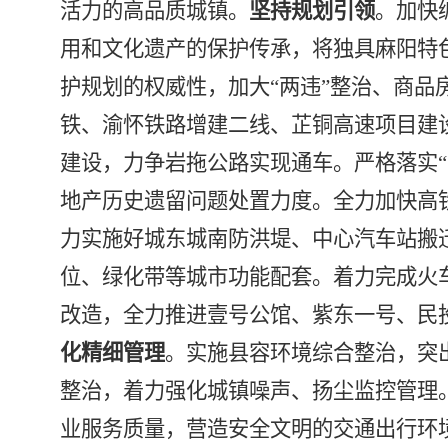
活力的高品质城镇。
坚持规划引领
。
加快
用和文化遗产的保护传承，将独具麻阳特
护规划的权威性，加大
“
两违
”
整治、商品
铁、渝怀铁路增建二线、芷铜高速项目建
建设，力争岩拖公路实现通车。严格落实
“
地产历史遗留问题处置力度。全力加快高
力实施好城东城南防洪堤、中心汽车站搬
位、绿化带等城市功能配套。着力完成火
改造，全力推进壹号公馆、紫东一号、民
化精细管理
。
实施县容环境综合整治，突
整治，着力强化城镇噪声、扬尘监控管理
业服务质量，营造安全文明的交通出行环