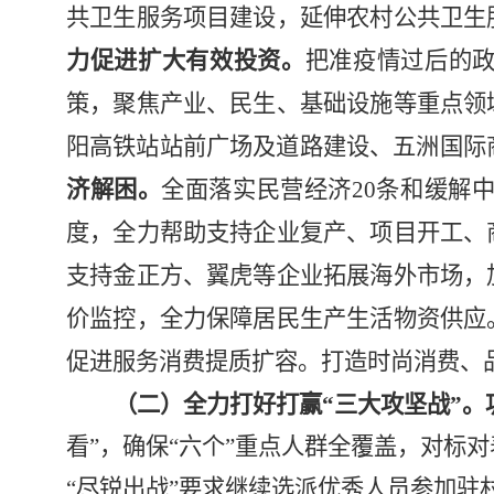
共卫生服务项目建设，延伸农村公共卫生
力促进扩大有效投资。
把准疫情过后的政
策，聚焦产业、民生、基础设施等
重点领
阳高铁站站前广场及道路建设、五洲国际
济解困。
全面落实民营经济
20
条和缓解
度，全力帮助支持企业复产、项目开工、
支持金正方、翼虎等企业拓展海外市场，
价监控，全力保障居民生产生活物资供应
促进服务消费提质扩容。打造时尚消费、品
（二）全力打好打赢“三大攻坚战”。
看”，确保“六个”重点人群全覆盖，对标
“
尽锐出战
”
要求继续选派优秀人员参加驻