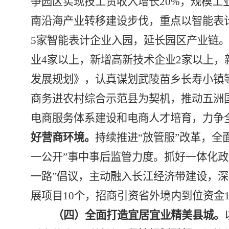
争园区实现技工贸收入增长
20%
，规模工
南沿海产业转移建设步伐，重点以智能表
5
家智能表计企业入园，延长园区产业链
业
4
家以上，新增高新技术企业
2
家以上，
发展规划》，认真谋划武陵苗乡长寿小镇
商务进农村综合示范县为契机，推动五洲
电商服务体系建设和电商人才培育，力争
好营商环境。
持续推进
“
放管服
”
改革，全
一公开
”
事中事后监管力度。抓好一体化政
一路
”倡议
，主动融入长江经济带建设，深
展项目
10
个，招商引资省外境内到位资金
（四）全面打造宜居宜业精美县城。