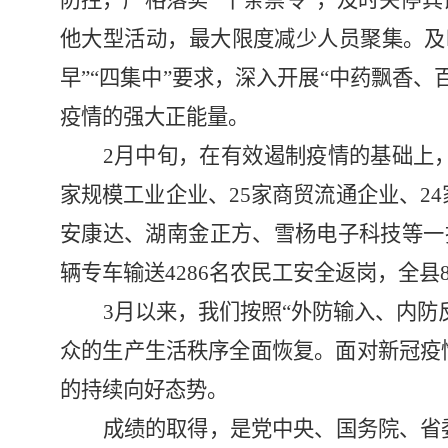
防控，严格落实
“
十条禁令
”
，及时关停宾
他大型活动，最大限度减少人员聚集。及
早
”“
四集中
”
要求，深入开展
“
中药飘香、
疫情的强大正能量。
2
月中旬，在有效遏制疫情的基础上
家规模工业企业、
25
家商贸流通企业、
24
安康达、湖南金正方、雪杨电子科技等一
辆专车输送
4286
名农民工安全返岗，全县
3
月以来，我们按照
“
外防输入、内防
众的生产生活秩序全面恢复。面对新冠疫
的持续向好态势。
成绩的取得，是党中央、国务院、省