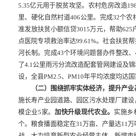
5.35
亿元用于脱贫攻坚。农村危房改造
19
里、硬化自然村道
406
公里。完成
32
个农
准发放扶贫小额信贷
3015
万元，帮助
625
点医院专项救治率达
99.61%
。社会扶贫帮
河长制。完成
43
个环境问题督办件整改、
了
4.1
公里雨污分流改造配套管网建设及锦
设，全县
PM2.5
、
PM10
年平均浓度均达国
（二）围绕抓牢实体经济，提升产业
施长寿产业园道路、园区污水处理厂建设
模企业
5
家。
加快升级现代农业。
实施乡
个。粮食播面稳定在
31
万亩、产量达
11
万
战。大力培育新型农业经营主体，新增市