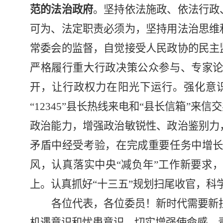
范的法治政府
。
坚持依法施政、依法行政
可为、法定职责必须为，坚持用法治思维
常委会的监督，自觉接受人民政协的民主
严格履行重大行政决策公众参与、专家
开，让行政权力在阳光下运行。强化意
“12345”
县长热线来电和
“
县长信箱
”
来信交
政治能力，增强政治敏锐性、政治鉴别力
矛盾中经受考验，在完成重要任务中增
风，认真落实中央
“
减负年
”
工作新要求
上。认真抓好
“
十三五
”
规划扫尾收官，科
各位代表，各位委员！新时代需要新
机遇意识和忧患意识，切实增强使命感、