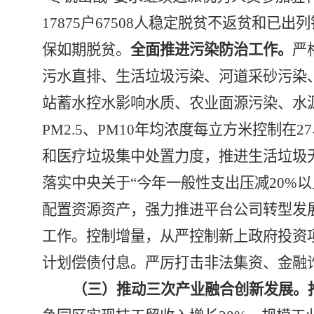
17875
户
67508
人稳定脱贫不返贫和已出列
保如期脱贫。
全面推进污染防治工作。
严
污水直排、生活垃圾污染、河道采砂污染
站蓄水控水影响水质、农业面源污染、水
PM2.5
、
PM10
年均浓度每立方米控制在
27
和医疗垃圾集中处置力度，推进生活垃圾
落实中央关于
“
今年一般性支出压减
20%
以
配置资源资产，强力推进平台公司转型发
工作。控制增量，从严控制新上政府投资
计划偿债付息。严厉打击非法集资、金融
（三）推动三次产业融合创新发展。