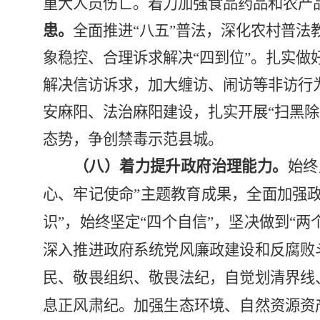
重大人员伤亡。着力加强食品药品和农产
患。
全面推进
“
八五
”
普法，深化农村普法
象稳控、合理诉求解决
“
四到位”。扎实做
解决信访诉求，加大缠访、闹访等非访行
安麻阳、法治麻阳建设，扎实开展
“
扫黑除
态势，争创禁毒示范县城。
（八）着力提升政府治理能力。
始终
心、牢记使命
”
主题教育成果，全面加强
识
”
，始终坚定
“
四个自信
”
，坚决做到
“
两
深入推进政府系统党风廉政建设和反腐败
民、敬畏组织、敬畏法纪，自觉划清界线
息正风肃纪。加强生态环境、自然资源资