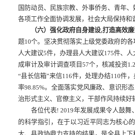
国防动员、民族宗教、外事侨务、青年、
各项工作全面协调发展，社会大局保持和
（六）强化政府自身建设
,
打造高效廉
题
10
个。坚决贯彻落实上级党委政府的各
人大建议
5
件，办理县人大建议
175
件、人
成审计及审计调查项目
57
个，核减投资
1.
“县长信箱”来信
116
件，处理办结
110
件，
率
98.85%
。全面落实党风廉政、意识形态
治形式主义、官僚主义，干部作风持续好
各位代表
! 2019
年发展成果令人鼓舞
的科学指引，在于以习近平同志为核心
大、县政协鼎力支持的结果，是全县上下