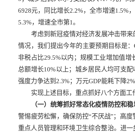
6928
元，同比增长
2.2%
，全市增速
1.5%
，
5.3%
，增速全市第
1
。
考虑到新冠疫情对经济发展冲击带来
情况，我们提出今年的
主要预期目标是：
非税占比
29.5%
以内；规模工业增加值增
总额增长
10%
以上；城乡居民人均可支配
强度力争达到
2.3%
；万元
GDP
能耗下降
2
实现上述目标，重点抓好八个方面工
（一）统筹抓好常态化疫情防控和稳
警惕疲劳松懈，确保防控“不厌战”；高度
重点人员管理和环境卫生综合整治。进一