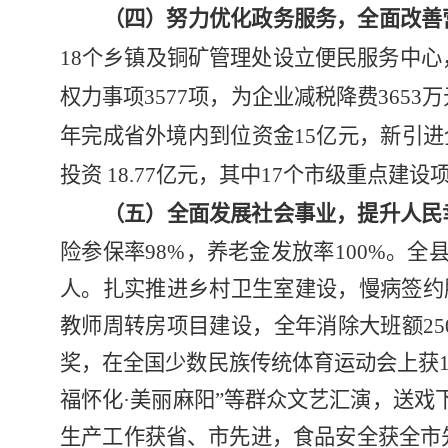
（四）努力优化政务服务，全面改善
18
个乡镇及铜矿管理处设立便民服务中心
权力事项
3577
项，为企业减税降费
3653
万
年完成省外境内到位资金
15
亿元，新引进
投资
18.77
亿元，其中
17
个市级重点建设
（五）全面发展社会事业，提升人民
险参保率
98%
，养老金发放率
100%
。全
人。
扎实推进乡村卫生室建设，慢病签约
教师周转房
项目建设，
全年消除大班额
25
奖，在全国少数民族传统体育运动
会上获
福怀化
·
美丽麻阳”等群众文艺汇演，送戏
生产工作获省、市先进，食品安全获全市