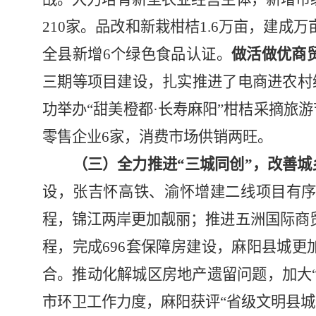
210
家。品改和新栽柑桔
1.6
万亩，建成万
全县新增
6
个绿色食品认证。
做活做优商
三期等项目建设，扎实推进了电商进农村
功举办“甜美橙都
·
长寿麻阳”柑桔采摘旅
零售企业
6
家，消费市场供销两旺。
（三）全力推进“三城同创”，改善城
设，张吉怀高铁、渝怀增建二线项目有
程，锦江两岸更加靓丽；推进五洲国际商
程，完成
696
套保障房建设，麻阳县城更
合。推动化解城区房地产遗留问题，加大
市环卫工作力度，麻阳获评“省级文明县城