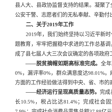
县人大、县政协监督支持的结果。凝聚了
公安干警、志愿者们的无私奉献、辛勤付
二、关于
2019
年工作
2019
年，我们始终坚持以习近平新时
题教育，牢牢把握稳中求进的工作总基调
成了县七届人大三次会议确定的各项政府
——脱贫摘帽如期高标准完成。
全年
0%
，漏评率
0%
，群众满意度达
98.01%
。
方面的工作经验做法得到中央、省、市的
——经济运行呈现高质量态势。
完成
长
10.5%
，税占比达
81.4%
；完成社会固
7.9%
；完成社会消费品零售总额
37.88
亿元