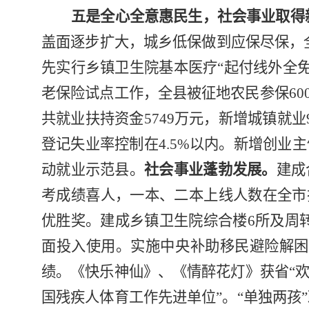
五是全心全意惠民生，社会事业取得
盖面逐步扩大，城乡低保做到应保尽保，
先实行乡镇卫生院基本医疗
“
起付线外全
老保险试点工作，全县被征地农民参保
60
共就业扶持资金
5749
万元，新增城镇就业
登记失业率控制在
4.5%
以内。新增创业主
动就业示范县。
社会事业蓬勃发展。
建成
考成绩喜人，一本、二本上线人数在全市
优胜奖。建成乡镇卫生院综合楼
6
所及周
面投入使用。实施中央补助移民避险解困
绩。《快乐神仙》、《情醉花灯》获省“欢
国残疾人体育工作先进单位”。
“
单独两孩
”