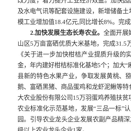
改力度，着力提升工业经济效益。加快园
及水电气讯等配套设施建设，新增储备土
模工业增加值
18.4
亿元
,
同比增长
8%
。完成
2.
加快发展生态长寿农业。
全面开展
山区
5
万亩富硒优质大米基地，完成
31.5
《关于进一步加快柑桔产业提质升级的
金，年内建好柑桔标准化基地
5
个；加大“
县新的特色水果产业，争取发展黄桃、
鹅、富硒黑猪、商品蛋鸡和龙虾泥鳅等特
大农业股份有限公司
15
万羽蛋鸡养殖扶贫
农业标准化示范基地，发展“三品一标”
园。引导农业龙头企业发展农副产品精深
级以上农业龙头企业
1
家。