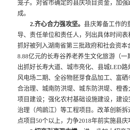
笼子。对省市确定的县庆项目资金，加强
成。
2.
齐心合力强攻坚。
县庆筹备工作的
导、责任单位和责任人，列出具体时间表
抓好被列入湖南省第三批政府和社会资本
8.88
亿元的长寿谷养老养生文化旅游（一
出抓好长寿大道、城市亮化、县城
LED
路
风电场二期、全谷物胚芽食品加工、富硒
合治理、城南防洪堤、城东防洪堤、橙香
项目建设；强化农村基础设施建设，建设
治理（鸬鹚江）等工程项目。改革创新拆
点项目
50
个以上，力争
2018
年前实施县庆