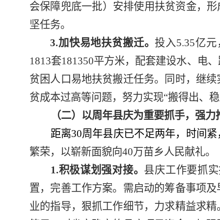
会保障兜底一批）安排使用扶贫资金，形
坚任务。
3.
加快易地扶贫搬迁。
投入
5.35
亿元
1813
套
181350
平方米，配套建设水、电、
贫困人口易地扶贫搬迁任务。同时，继续
贫成本过高等问题，努力实现“搬得出、稳
（二）以周年县庆为重要抓手，强力
距离
30
周年县庆已不足两年，时间紧
繁荣，以崭新面貌向
40
万苗乡人民献礼
。
1.
积极谋划强对接。
县庆工作要抓实
置，完善工作方案。需启动的筹备事项及
业的指导，狠抓工作细节，力求精益求精