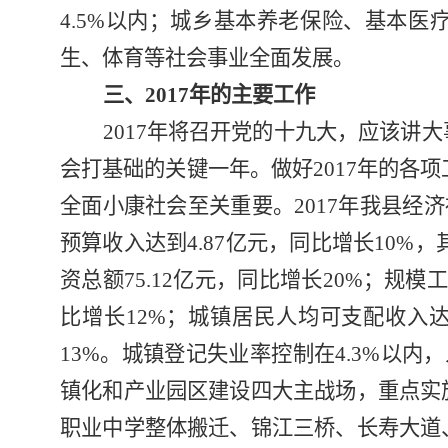
4.5%
以内；城乡基本养老保险、基本医
生、体育等社会事业全面发展。
三、
2017
年的主要工作
2017
年将召开党的十九大，应该讲大
会打基础的关键一年。做好
2017
年的各项
全面小康社
会至关重要。
2017
年我县经济
预算收入达到
4.87
亿元，同比增长
10%
，
资总额
75.12
亿元，同比增长
20%
；规模工
比增长
12%
；
城镇居民人均可支配收入
13%
。城镇登记失业率控制在
4.3%
以内，
镇化和产业园区建设四大主战场，
重点实
职业中学整体搬迁、锦江三桥、长寿大道