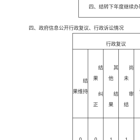
四、结转下年度继续办
四、政府信息公开行政复议、行政诉讼情况
行政复议
结
其
尚
果
他
未
结
果维持
纠
结
审
正
果
结
0
0
1
1