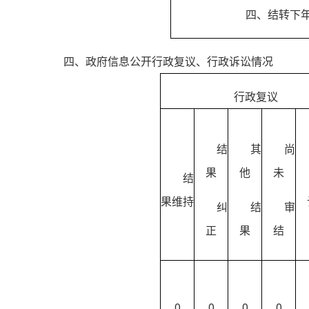
四、结转下
四、政府信息公开行政复议、行政诉讼情况
行政复议
结
其
尚
果
他
未
结
果维持
纠
结
审
正
果
结
0
0
0
0