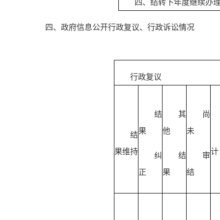
四、结转下年度继续办
四、政府信息公开行政复议、行政诉讼情况
行政复议
结
其
尚
果
他
未
结
果维持
计
纠
结
审
正
果
结