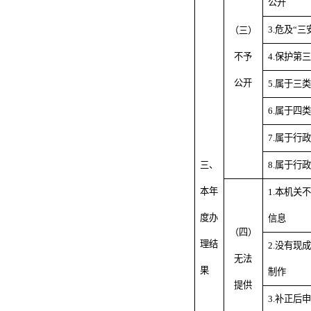
公开
3.危及“
（三）
不予
4.保护第
公开
5.属于三
6.属于四
7.属于行
三、
8.属于行
本年
1.本机关
度办
信息
（四）
理结
2.没有现
无法
果
制作
提供
3.补正后