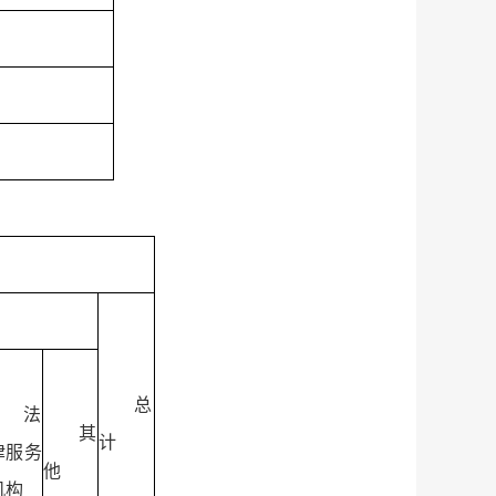
总
法
其
计
律服务
他
机构