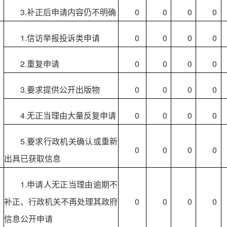
3.补正后申请内容仍不明确
0
0
0
0
1.信访举报投诉类申请
0
0
0
0
2.重复申请
0
0
0
0
）
3.要求提供公开出版物
0
0
0
0
4.无正当理由大量反复申请
0
0
0
0
5.要求行政机关确认或重新
0
0
0
0
出具已获取信息
1.申请人无正当理由逾期不
补正、行政机关不再处理其政府
0
0
0
0
信息公开申请