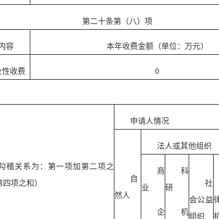
第二十条第（八）项
内容
本年收费金额（单位：万元）
业性收费
0
申请人情况
法人或其他组织
勾稽关系为：第一项加第二项之
商
科
自
第四项之和）
社
业
研
然人
会公益
企
机
组织