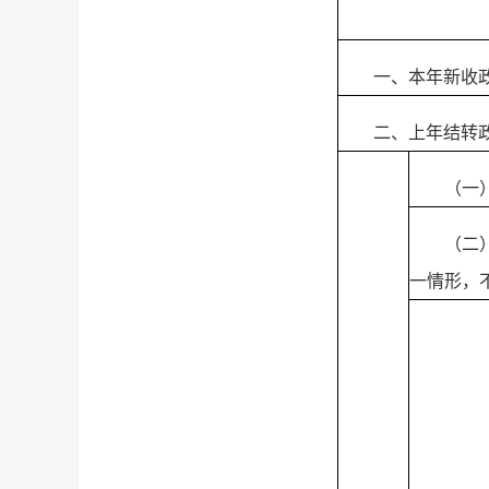
一、本年新收
二、上年结转
（一
（二
一情形，