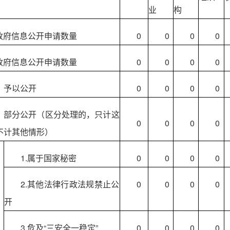
业
构
政府信息公开申请数量
0
0
0
0
政府信息公开申请数量
0
0
0
0
）予以公开
0
0
0
0
）部分公开（区分处理的，只计这
0
0
0
0
不计其他情形）
1.属于国家秘密
0
0
0
0
2.其他法律行政法规禁止公
0
0
0
0
开
3.危及“三安全一稳定”
0
0
0
0