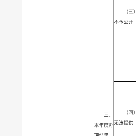
（三
不予公开
（四
三、
无法提供
本年度办
理结果