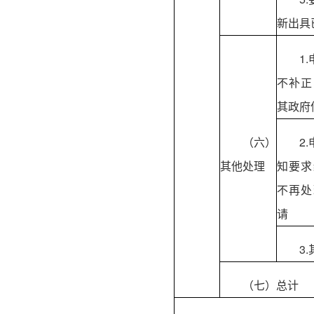
新出具
1
不补正
其政府
（六）
2
其他处理
知要求
不再处
请
3
（七）总计