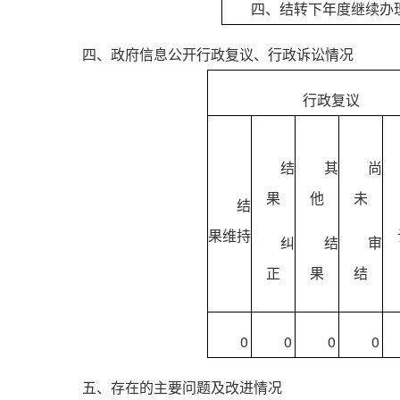
四、结转下年度继续办
四、政府信息公开行政复议、行政诉讼情况
行政复议
结
其
尚
果
他
未
结
果维持
纠
结
审
正
果
结
0
0
0
0
五、存在的主要问题及改进情况