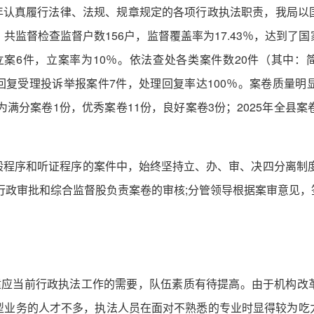
25年认真履行法律、法规、规章规定的各项行政执法职责，我局
共监督检查监督户数156户，监督覆盖率为17.43％，达到了
，立案6件，立案率为10％。依法查处各类案件数20件（其中：
理与回复受理投诉举报案件7件，处理回复率达100％。案卷质量
为满分案卷1份，优秀案卷11份，良好案卷3份；2025年全县
般程序和听证程序的案件中，始终坚持立、办、审、决四分离制度
行政审批和综合监督股负责案卷的审核;分管领导根据案审意见
不适应当前行政执法工作的需要，队伍素质有待提高。由于机构改
型业务的人才不多，执法人员在面对不熟悉的专业时显得较为吃