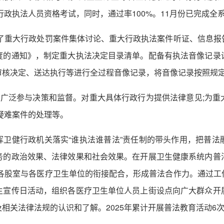
行政执法人员资格考试，同时，通过率100%。11月份已完成全
建立了重大行政处罚案件集体讨论、重大行政执法案件听证、信息
度的通知》，制定重大执法决定目录清单。配备有执法音像记录
审核决定、送达执行等进行全过程音像记录，将音像记录按照规
问广泛参与决策和监督。对重大具体行政行为提供法律意见;为
疑难案件的处理等。
发挥卫健行政机关落实“谁执法谁普法”责任制的带头作用，把普
务的政治效果、法律效果和社会效果。在开展卫生健康系统内普
关各股室与各医疗卫生单位的衔接配合，形成普法合作力。通过工
生宣传日活动，组织各医疗卫生单位人员上街设点向广大群众开
关法律法规的认识和了解。2025年累计开展普法教育活动6次