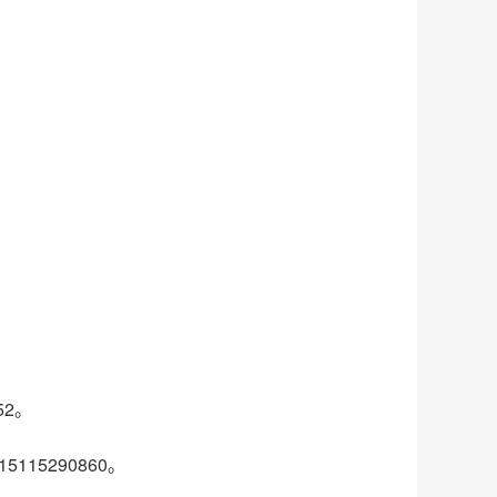
52。
15290860。