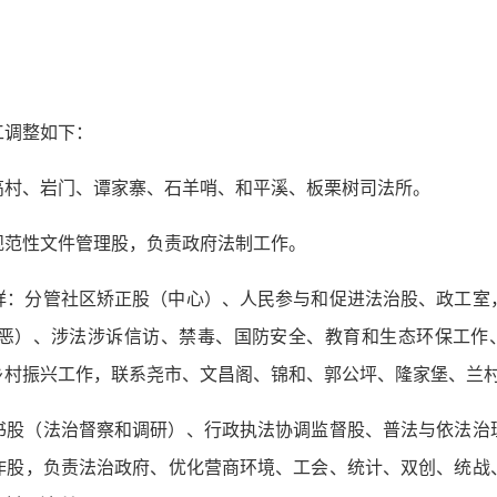
工调整如下：
高村、岩门、谭家寨、石羊哨、和平溪、板栗树司法所。
规范性文件管理股，负责政府法制工作。
祥：分管社区矫正股（中心）、人民参与和促进法治股、政工室
恶）、涉法涉诉信访、禁毒、国防安全、教育和生态环保工作、
乡村振兴工作，联系尧市、文昌阁、锦和、郭公坪、隆家堡、兰
书股（法治督察和调研）、行政执法协调监督股、普法与依法治
作股，负责法治政府、优化营商环境、工会、统计、双创、统战