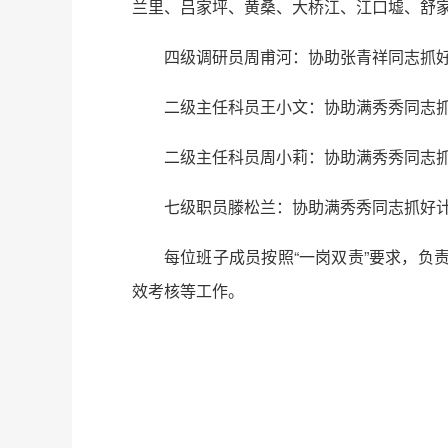
兰里、吕家坪、黄桑、大桥江、江口墟、舒
四级调研员周甫河：协助张青祥同志抓好
二级主任科员王小文：协助满秀秀同志
二级主任科员周小莉：协助满秀秀同志
七级职员滕松兰：协助满秀秀同志抓好
每位班子成员按照“一岗双责”要求，
效考核等工作。