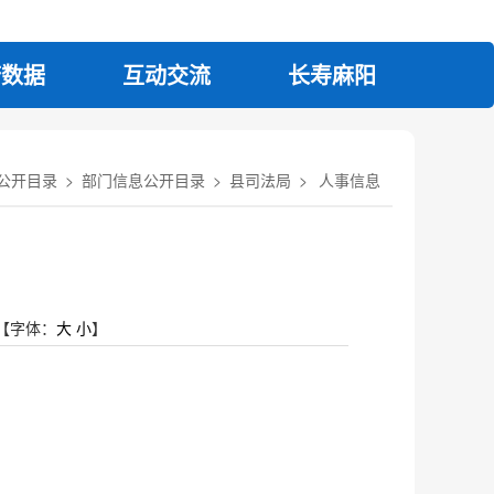
府数据
互动交流
长寿麻阳
公开目录
>
部门信息公开目录
>
县司法局
>
人事信息
【字体：
大
小
】