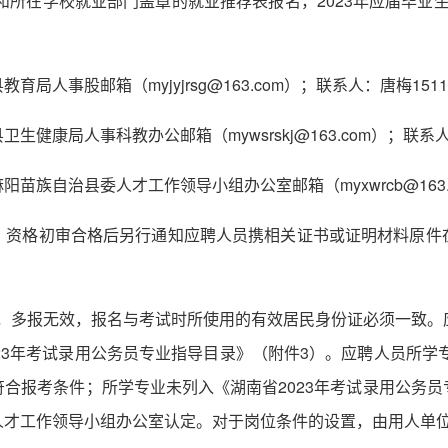
和所在学校就业部门盖章的就业推荐表报名，2023年应届毕业生须
事股邮箱（myjyjrsg@163.com）；联系人：唐梅15115
康局人事科教办公邮箱（mywsrskj@163.com）；联系人：田
族自治县委人才工作领导小组办公室邮箱（myxwrcb@163.co
。资格初审合格后另行通知应聘人员携相关证书或证明材料原件
位，多报无效，报名与考试时所使用的有效居民身份证必须一致
23年考试录用公务员专业指导目录》（附件3）。应聘人员所学专
合报考条件；所学专业未列入《湖南省2023年考试录用公务
人才工作领导小组办公室认定。对于岗位条件的设置，由用人单