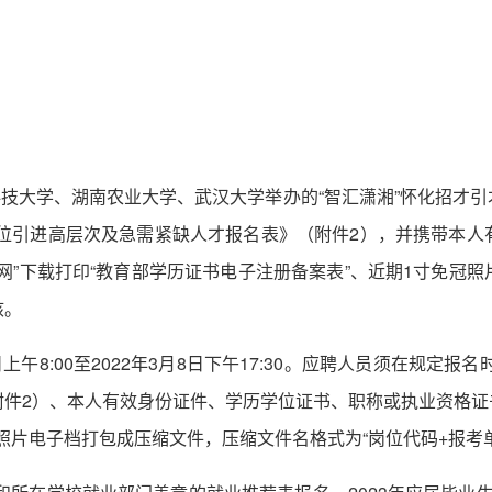
科技大学、湖南农业大学、武汉大学举办的“智汇潇湘”怀化招才
单位引进高层次及急需紧缺人才报名表》（附件2），并携带本
网”下载打印“教育部学历证书电子注册备案表”、近期1寸免冠
核。
日上午8:00至2022年3月8日下午17:30。应聘人员须在规定
件2）、本人有效身份证件、学历学位证书、职称或执业资格证书
照片电子档打包成压缩文件，压缩文件名格式为“岗位代码+报考单