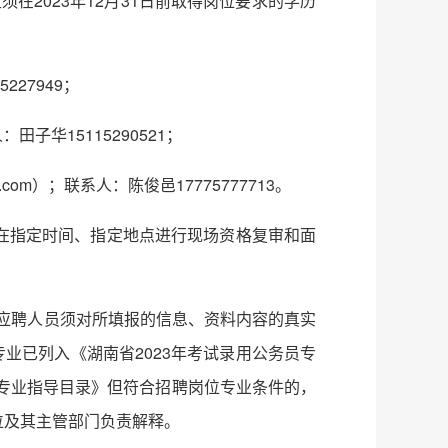
在2023年12月31日前取得岗位要求的学历
227949；
子华15115290521；
m）；联系人：陈俊邑17775777713。
在指定时间、指定地点进行现场资格复审和面
。应聘人员须对所填报的信息、资料内容的真实
业已列入《湖南省2023年考试录用公务员专
员专业指导目录》但符合招聘岗位专业条件的，
位及其主管部门负责解释。