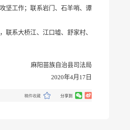
攻坚工作；联系岩门、石羊哨、谭
，联系大桥江、江口墟、舒家村、
麻阳苗族自治县司法局
20
20
年
4
月
17
日
稿件收藏
分享到