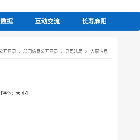
府数据
互动交流
长寿麻阳
公开目录
>
部门信息公开目录
>
县司法局
>
人事信息
【字体：
大
小
】