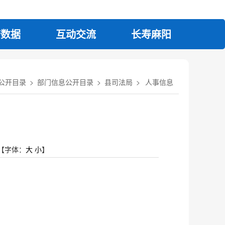
府数据
互动交流
长寿麻阳
公开目录
>
部门信息公开目录
>
县司法局
>
人事信息
【字体：
大
小
】