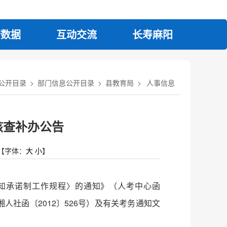
府数据
互动交流
长寿麻阳
公开目录
>
部门信息公开目录
>
县教育局
>
人事信息
核查补办公告
【字体：
大
小
】
知承诺制工作规程〉的通知》（人考中心函
人社函〔2012〕526号）及有关考务通知文