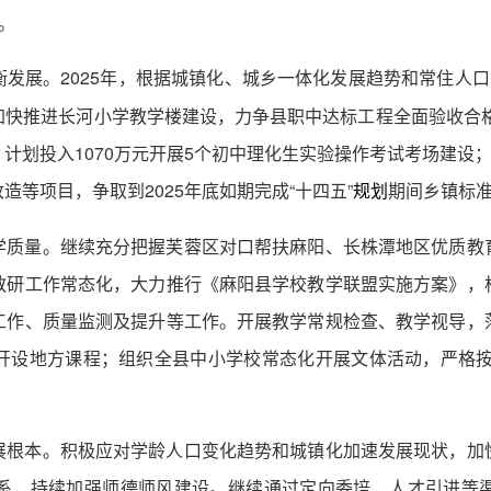
。
发展。2025年，根据城镇化、城乡一体化发展趋势和常住人口
快推进长河小学教学楼建设，力争县职中达标工程全面验收合格
计划投入1070万元开展5个初中理化生实验操作考试考场建设；
等项目，争取到2025年底如期完成“十四五”
期间乡镇标
规划
学质量。继续充分把握芙蓉区对口帮扶麻阳、长株潭地区优质教
教研工作常态化，大力推行《麻阳县学校教学联盟实施方案》，
工作、质量监测及提升等工作。开展教学常规检查、教学视导，
开设地方课程；组织全县中小学校常态化开展文体活动，严格按照
展根本。积极应对学龄人口变化趋势和城镇化加速发展现状，加
系，持续加强师德师风建设。继续通过定向委培、人才引进等