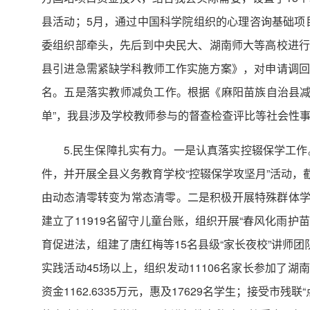
县活动；5月，通过中国科学院组织的心理咨询基础项
委组织部牵头，先后到中央民大、湖南师大等高校进行
县引进急需紧缺学科教师工作实施方案》，对申请调回
名。五是落实教师减负工作。根据《麻阳苗族自治县减
单”，我县涉及学校教师参与的督查检查评比等社会性事务
5.民生保障扎实有力。一是认真落实控辍保学工作
件，并开展全县义务教育学校“控辍保学攻坚月”活动，
由动态清零转变为常态清零。二是积极开展特殊群体学
建立了11919名留守儿童台账，组织开展“春风化雨护
育促进法，组建了唐红梅等15名县级“家长夜校”讲师
实践活动45场以上，组织发动11106名家长参加了
资金1162.6335万元，惠及17629名学生；接受市