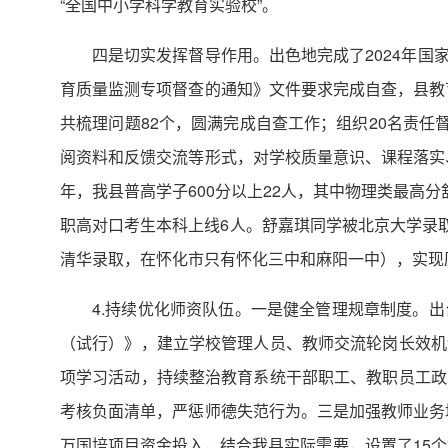
“全国中小学科学教育实验校”。
四是切实发挥督导作用。出色地完成了2024年国
育质量监测专项督查的通知》文件要求完成自查，县教
共梳理问题82个，圆满完成自查工作；组织20名责任
阅资料和反馈交流等形式，对学校质量意识、课程落实
年，我县普高学子600分以上22人，其中物理类最高分舒嘉
职高对口考生本科上线6人。舒嘉琪同学被北京大学录取，
清华录取，在怀化市只有怀化三中和麻阳一中），实现
4.持续优化师资队伍。一是健全管理规章制度。
（试行）》，建立学校管理人员、教师交流轮岗长效机
项学习活动，持续整治教育系统干部职工、教职员工政
考核负面清单，严惩师德失范行为。三是加强教师业务
万国培项目资金投入，结合我县实际需要，设置了15个