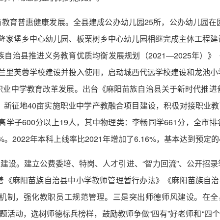
前教育普惠健康发展。全县建成公办幼儿园25所，公办幼儿园在
儿园、隆家堡乡中心幼儿园、板栗树乡中心幼儿园相继完成主体工程
自治县推进义务教育优质均衡发展规划（2021—2025年）
学校、兰里芙蓉学校建设并投入使用，启动城西代远学校建设和龙池
职业中学教育改革发展。出台《麻阳苗族自治县关于新时代推进
新征地40亩实施职业中学产教融合项目建设，积极对接职业教
高学子600分以上19人，其中物理类：李畅同学661分，全市排
55%。2022年本科上线率比2021年增加了6.16%，基本达到预
量建设。建立公费委培、特岗、人才引进、“智力回流”、公开招
善《麻阳苗族自治县中小学教师管理暂行办法》《麻阳苗族自治
机制，强化教职员工规范管理。三是突出师德师风建设。在全
主题活动，选树师德标兵榜样，鼓励教师争做“四有”好老师和“四个