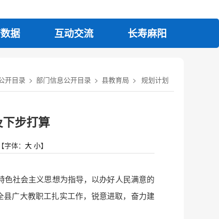
府数据
互动交流
长寿麻阳
公开目录
>
部门信息公开目录
>
县教育局
>
规划计划
及下步打算
【字体：
大
小
】
特色社会主义思想为指导，以办好人民满意的
全县广大教职工扎实工作，锐意进取，奋力建