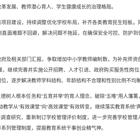
改革发展、教师潜心育人、学生健康成长的治理格局。
重点项目建设，持续调整优化学校布局，补齐各类教育民生短板。
到直面难题不回避，解决问题不拖延，在确保安全可控、防护到
级政府及相关部门汇报，争取增加中小学教师编制数，为补充师资
量，继续完善并实施公开招聘、人才引进、政府购买服务性岗位、
岗位，逐步解决教师学科结构、年龄结构不合理和性别比例不均
立德树人根本任务和“五育并举”的育人理念，破除“五唯”用人藩
推动教学从“有效课堂”向“高效课堂”有效转变。继续落实教育系统
开展调查研究，重新制订学校管理评价制度，进一步完善学校管理
等系列管理制度，提振教育系统干事创业精气神。