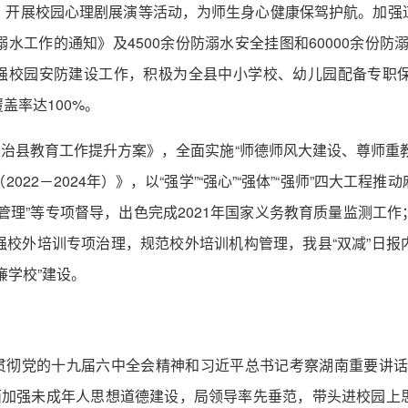
，开展校园心理剧展演等活动，为师生身心健康保驾护航。加强
水工作的通知》及4500余份防溺水安全挂图和60000余份防
。加强校园安防建设工作，积极为全县中小学校、幼儿园配备专职
盖率达100%。
自治县教育工作提升方案》，全面实施“师德师风大建设、尊师重
22－2024年）》，以“强学”“强心”“强体”“强师”四大工
管理”等专项督导，出色完成2021年国家义务教育质量监测工
强校外培训专项治理，规范校外培训机构管理，我县“双减”日报
廉学校”建设。
习贯彻党的十九届六中全会精神和习近平总书记考察湖南重要讲话
。全面加强未成年人思想道德建设，局领导率先垂范，带头进校园