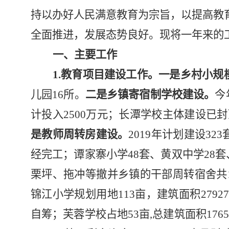
持以办好人民满意教育为宗旨，以提高教
全面推进，发展态势良好。现将一年来的
一、主要工作
1.教育项目建设工作。
一是乡村小规
儿园16所。
二是乡镇寄宿制学校建设。
今
计投入2500万元；长潭学校主体建设已
是教师周转房建设。
2019
年计划建设
323
经完工；谭家寨小学
48
套、黄双中学
28
套
栗坪、拖冲等撤并乡镇的干部周转宿舍共
锦江小学规划用地
113
亩，建筑面积
27927
自筹；芙蓉学校占地
53
亩
,
总建筑面积
1765