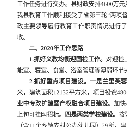
工作任务进行交办。县财政安排4600万元
我县教育工作顺利接受了省第三轮“两项
政主要领导履行教育工作职责情况进行了
收。
二、
2020年工作思路
1.抓好义教均衡迎国检工作。
对迎检
能室、寝室、食堂、浴室管理等薄弱环节
2.抓好重点项目建设。
一是兰里芙
米，建筑面积12132平方米，项目投资4
业中专改扩建暨产权融合项目
建设。
加快
上旬可挂网招标。
四是
两类学校建设
。
按
（含11个
乡镇农村公办
幼儿园）
29所，