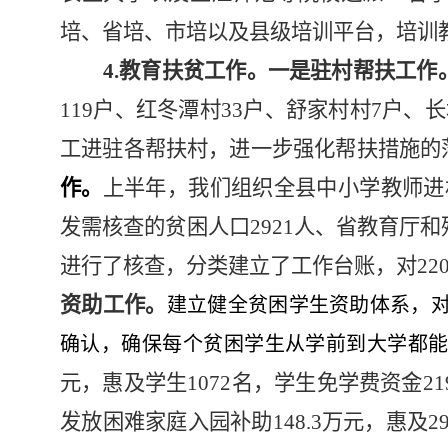
培、省培、市培以及县级培训平台，培训
4.教育扶贫工作。
一是驻村帮扶工作
119
户、红冬潭村
33
户、舒家村村
7
户、长
工进驻各帮扶村，进一步强化帮扶措施的
作。
上半年，我们组织全县中小学教师进
发需核查的贫困人口2921人、省教育厅和
进行了核查，分类建立了工作台账，对22
资助工作。
建立健全贫困学生资助体系，
确认，确保每个贫困学生从学前到大学都能
元，
惠及学生
1072名，学生
免学费资金
21
发放
困难家庭入园补助
148.3
万元，惠及
2