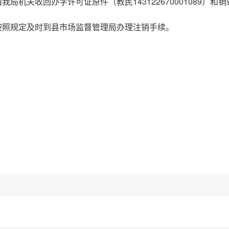
机关收回办学许可证原件（教民143122670001089）和
按照规定及时到县市场监督管理局办理注销手续。