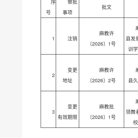
序
审批
批文
号
事项
麻教许
1
注销
县发
〔2026〕1号
训学
变更
麻教许
2
地址
〔2026〕2号
县久
变更
麻教批
3
领舞
有效期限
〔2026〕1号
校