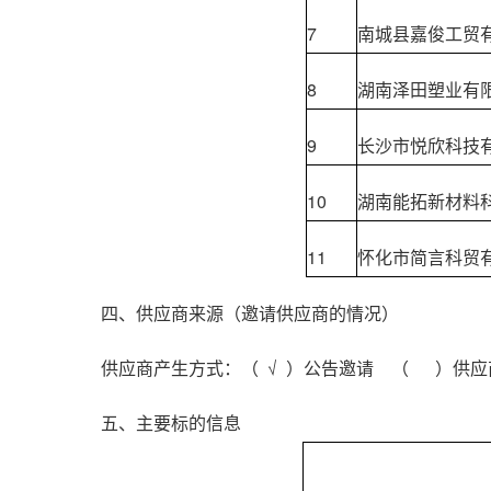
7
南城县嘉俊工贸
8
湖南泽田塑业有
9
长沙市悦欣科技
10
湖南能拓新材料
11
怀化市简言科贸
四、供应商来源（邀请供应商的情况）
供应商产生方式：（ √ ）公告邀请 （ ）供
五、主要标的信息