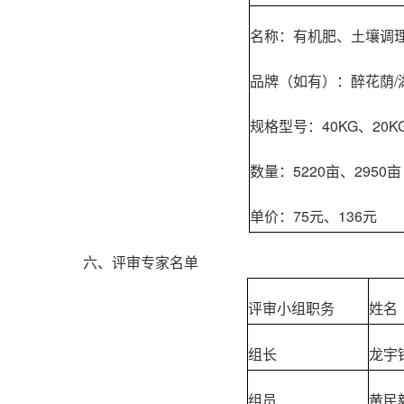
名称：有机肥、土壤调
品牌（如有）：醉花荫/
规格型号：40KG、20K
数量：5220亩、2950亩
单价：75元、136元
六、评审专家名单
评审小组职务
姓名
组长
龙宇
组员
黄民