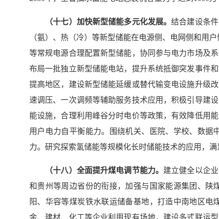
（
十七
）加快新型储能多元化发展。
结合建设条件
（氨）、热（冷）等新型储能在电源侧、电网侧和用户
等常规电源合理配置新型储能，协同参与电力市场及系
布局一批独立新型储能电站，提升系统抵御突发事件和
提高地区，建设新型储能延缓或替代输变电设施升级改
速调压、一次调频等辅助服务技术应用，积极引导建设
能设施，合理利用峰谷分时电价等政策，有效降低用能
用户电力自平衡能力。围绕机关、医院、学校、数据
力。研究探索氢储能等规模化长时储能技术的应用，满
（
十八
）全面提升煤电调节能力。
建立健全以企业
和贵州等周边省份的衔接，加强与国家能源集团、陕
阳、华容等煤炭铁水联运储备基地，打造中南地区电
金、建材、化工等企业利用现有场地，建设多式联运型