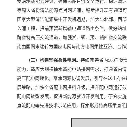
受端承载能力建设，确保祁韶直流安全运行、稳送满送
等周边省份清洁能源点对网送湘，稳步提升现有通道可
国家大型清洁能源集中开发机遇期，加大与北部、西部
入湘工程，提前预留新增输电通道路由条件，做好站址
跨省特高压交流通道，加强湘、鄂、豫、赣四省交流联
南由国网末端转为国家电网与南方电网柔性互济、合作
（
三
）构建坚强
柔性电网
。
持续完善省内500千
能力，适应大规模抽水蓄能电站接网需求，打通省内清洁
高压配电网转化，聚焦网源协调发展，引导在送出存在
展策略，加快全省配电网提档升级，提升配电网运行效
配电网转型发展，促进新能源就近开发利用。研究实施
直流配电等先进技术示范应用，探索形成特高压柔直组