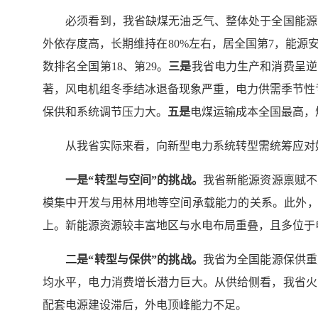
必须看到，我省缺煤无油乏气、整体处于全国能源流
外依存度高，长期维持在80%左右，居全国第7，能源
数排名全国第18、第29。
三是
我省电力生产和消费呈逆
著，风电机组冬季结冰退备现象严重，电力供需季节性
保供和系统调节压力大。
五是
电煤运输成本全国最高，
从我省实际来看，向新型电力系统转型需统筹应对
一是“转型与空间”的挑战。
我省新能源资源禀赋不
模集中开发与用林用地等空间承载能力的关系。此外，
上。新能源资源较丰富地区与水电布局重叠，且多位于
二是“转型与保供”的挑战。
我省为全国能源保供重
均水平，电力消费增长潜力巨大。从供给侧看，我省火
配套电源建设滞后，外电顶峰能力不足。