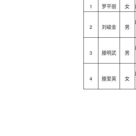
1
罗平丽
女
2
刘峻金
男
3
滕明武
男
4
滕爱英
女