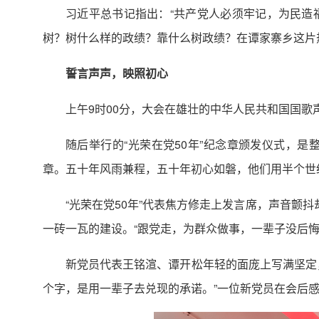
习近平总书记指出：“共产党人必须牢记，为民造
树？树什么样的政绩？靠什么树政绩？在谭家寨乡这片
誓言声声，映照初心
上午9时00分，大会在雄壮的中华人民共和国国
随后举行的“光荣在党50年”纪念章颁发仪式，
章。五十年风雨兼程，五十年初心如磐，他们用半个世
“光荣在党50年”代表焦方修走上发言席，声音颤
一砖一瓦的建设。“跟党走，为群众做事，一辈子没后
新党员代表王铭渲、谭开松年轻的面庞上写满坚定
个字，是用一辈子去兑现的承诺。”一位新党员在会后