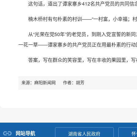
这句话，道出了谭家寨乡412名共产党员的共同信
楠木桥村有句朴素的村训——“一村富，小幸福；
从“光荣在党50年”的老党员，到刚入党宣誓的新同
一花一草——谭家寨乡的共产党员正在用最朴素的行动
答案，写在群众的笑容里，写在丰收的果园里，写
来源：麻阳新闻网
作者：
胡芳
网站导航
湖南省人民政府
怀