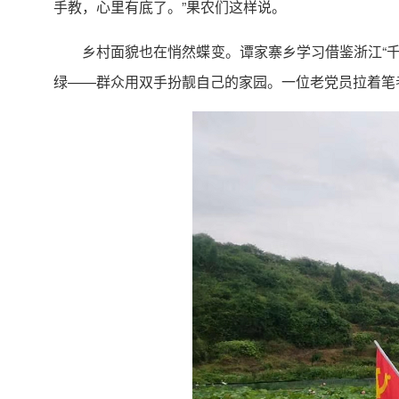
手教，心里有底了。”果农们这样说。
乡村面貌也在悄然蝶变。谭家寨乡学习借鉴浙江“千
绿——群众用双手扮靓自己的家园。一位老党员拉着笔