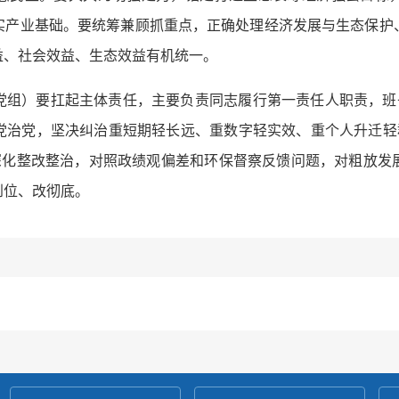
实产业基础。要统筹兼顾抓重点，正确处理经济发展与生态保护
益、社会效益、生态效益有机统一。
党组）要扛起主体责任，主要负责同志履行第一责任人职责，班子
党治党，坚决纠治重短期轻长远、重数字轻实效、重个人升迁轻群
要深化整改整治，对照政绩观偏差和环保督察反馈问题，对粗放发
到位、改彻底。